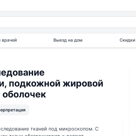
 врачей
Выезд на дом
Скидки 
ледование
и, подкожной жировой
х оболочек
терпретация
сследование тканей под микроскопом. С