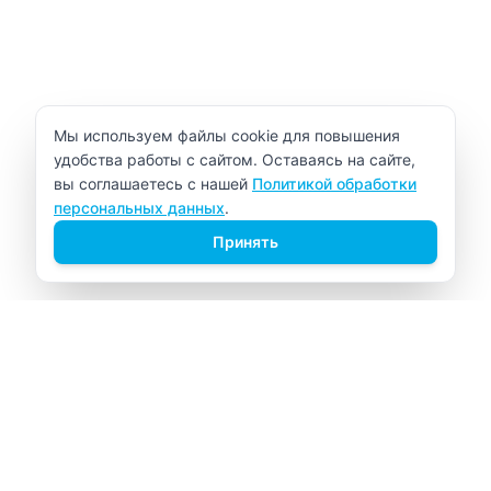
Уведомление об использовании cookie
Мы используем файлы cookie для повышения
удобства работы с сайтом. Оставаясь на сайте,
вы соглашаетесь с нашей
Политикой обработки
персональных данных
.
Принять
ВИТАЛАБ
Медицинский центр в Северске
Навигация