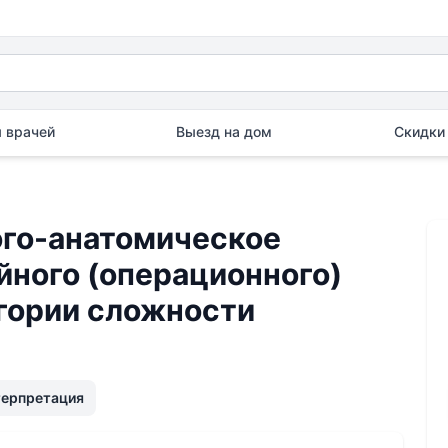
 врачей
Выезд на дом
Скидки 
го-анатомическое
йного (операционного)
егории сложности
терпретация