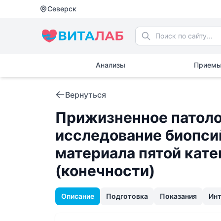
Северск
Анализы
Приемы
Вернуться
Прижизненное патоло
исследование биопси
материала пятой кат
(конечности)
Описание
Подготовка
Показания
Ин