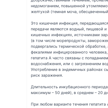
доброкачественным течением, проявл
недомоганием, повышенной утомляемос
желтухой (темная моча, обесцвеченный
Это кишечная инфекция, передающаяс
передачи являются водный, пищевой и 
кишечных инфекциях, источниками за
(в том числе морепродукты, замороже
подвергались термической обработке, 
фекалиями инфицированного человека,
гепатита А часто связаны с попадание
водоснабжения, или с загрязнением в
Употребление в эндемичных районах с
риск заражения.
Длительность инкубационного периода 
максимум – 50 дней), в среднем – 20 дн
При любом варианте течения гепатита