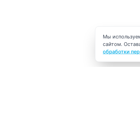
Уведомление о
Мы используем
сайтом. Остав
обработки пе
ВИТАЛАБ
Медицинский центр в Северске