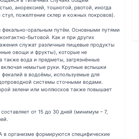
яющаяся в типичных случаях общим
тью, анорексией, тошнотой, рвотой, иногда
 стул, пожелтение склер и кожных покровов).
я фекально-оральным путём. Основными путями
контактно-бытовой. Как и при других
ражения служат различные пищевые продукты
нные овощи и фрукты), которые не
а также вода и предметы, загрязнённые
 включая немытые руки. Крупные вспышки
м фекалий в водоёмы, используемые для
одопроводной системы сточными водами.
ырой зелени или моллюсков также повышает
составляет от 15 до 30 дней (минимум – 7,
ей.
 А в организме формируются специфические