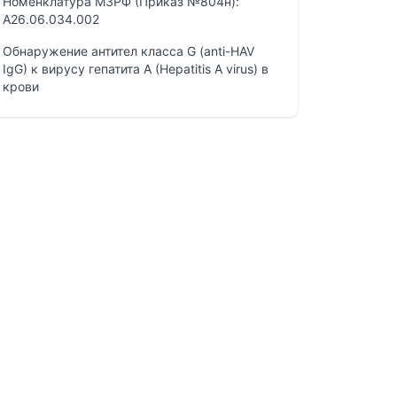
Номенклатура МЗРФ (Приказ №804н):
A26.06.034.002
Обнаружение антител класса G (anti-HAV
IgG) к вирусу гепатита A (Hepatitis A virus) в
крови