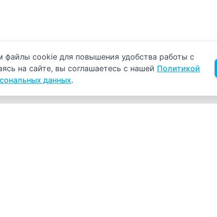
б использовании cookie
 файлы cookie для повышения удобства работы с
аясь на сайте, вы соглашаетесь с нашей
Политикой
рсональных данных
.
Навигация
К
Главная
К
С
Прайс-лист
+
Врачи
Пн
Акции
О компании