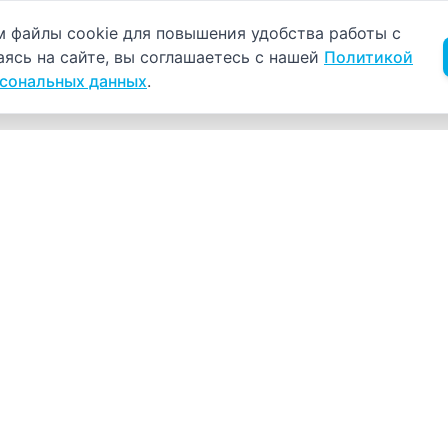
б использовании cookie
 файлы cookie для повышения удобства работы с
аясь на сайте, вы соглашаетесь с нашей
Политикой
рсональных данных
.
Навигация
К
Главная
К
С
Прайс-лист
+
Врачи
Пн
Акции
О компании
Как нас найти