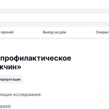
 врачей
Выезд на дом
Скидки 
 профилактическое
жчин»
терпретация
дующие исследования:
ераза)