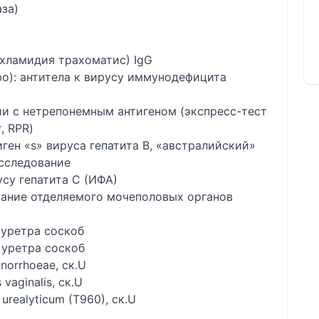
за)
 (хламидия трахоматис) IgG
o): антитела к вирусу иммунодефицита
и с нетрепонемным антигеном (экспресс-тест
, RPR)
ген «s» вируса гепатита B, «австралийский»
исследование
су гепатита С (ИФА)
ание отделяемого мочеполовых органов
 уретра соскоб
 уретра соскоб
norrhoeae, ск.U
aginalis, ск.U
realyticum (T960), ск.U