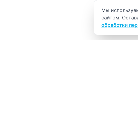
Уведомление о
Мы используем
сайтом. Остав
обработки пе
ВИТАЛАБ
Медицинский центр в Северске