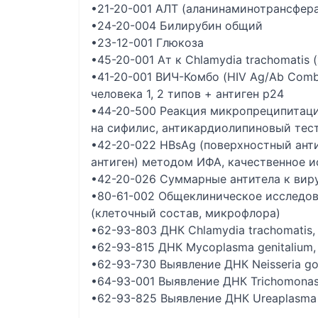
•21-20-001 АЛТ (аланинаминотрансфера
•24-20-004 Билирубин общий
•23-12-001 Глюкоза
•45-20-001 Ат к Chlamydia trachomatis
•41-20-001 ВИЧ-Комбо (HIV Ag/Ab Comb
человека 1, 2 типов + антиген p24
•44-20-500 Реакция микропреципитаци
на сифилис, антикардиолипиновый тест
•42-20-022 HBsAg (поверхностный анти
антиген) методом ИФА, качественное 
•42-20-026 Суммарные антитела к виру
•80-61-002 Общеклиническое исследов
(клеточный состав, микрофлора)
•62-93-803 ДНК Chlamydia trachomatis,
•62-93-815 ДНК Mycoplasma genitalium,
•62-93-730 Выявление ДНК Neisseria go
•64-93-001 Выявление ДНК Trichomonas v
•62-93-825 Выявление ДНК Ureaplasma u