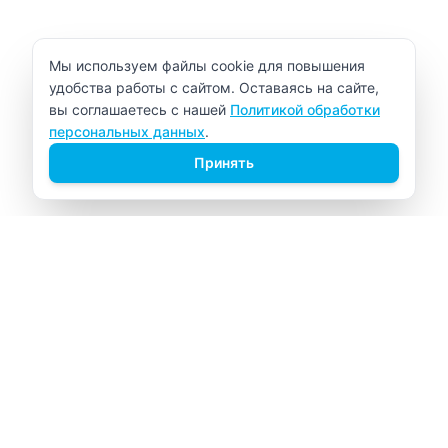
Уведомление об использовании cookie
Мы используем файлы cookie для повышения
удобства работы с сайтом. Оставаясь на сайте,
вы соглашаетесь с нашей
Политикой обработки
персональных данных
.
Принять
ВИТАЛАБ
Медицинский центр в Северске
Навигация
Главная
Прайс-лист