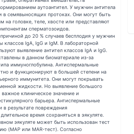
, травм, оперативных вмешательств
формированием аутоантител. У мужчин антитела
 и в семявыносящих протоках. Они могут быть
м на головке, теле, хвосте или представляют
омпонентам сперматозоидов.
 причиной до 20 % случаев бесплодия у мужчин
 классов IgA, IgG и IgМ. В лабораторной
ьзуют выявление антител классов IgA и IgG.
ставлены в данном биоматериале из-за
типа иммуноглобулина. Антиспермальные
стно и функционируют в большей степени на
ьерного иммунитета. Они могут покрывать
менной жидкости. Но выявление большого
т важное клиническое значение и
естикулярного барьера. Антиспермальные
ви в результате повреждения
 длительное время сохраняться в эякуляте.
ивном эякуляте может быть использован тест
ию (MAР или MAR-тест). Согласно