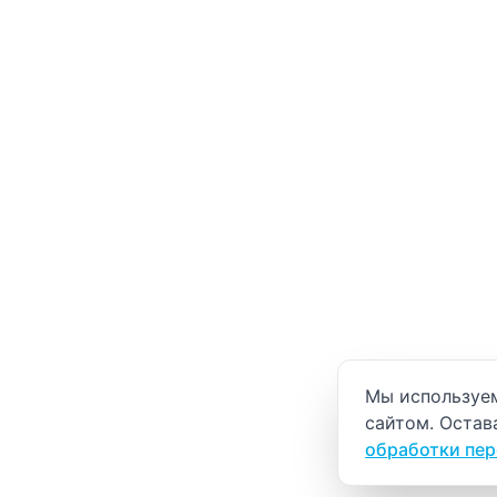
Уведомление о
Мы используем
сайтом. Остав
обработки пе