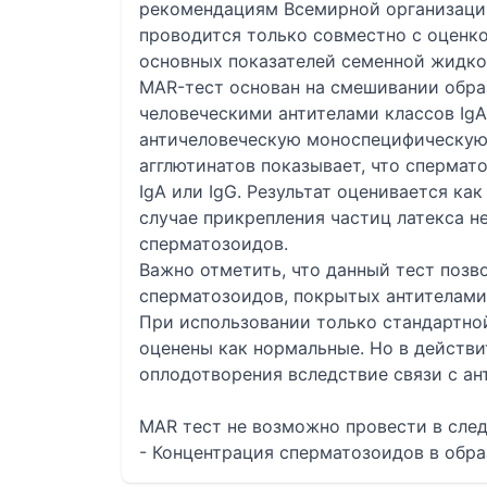
рекомендациям Всемирной организации
проводится только совместно с оцен
основных показателей семенной жидко
MAR-тест основан на смешивании обра
человеческими антителами классов IgA
античеловеческую моноспецифическую
агглютинатов показывает, что спермат
IgA или IgG. Результат оценивается ка
случае прикрепления частиц латекса н
сперматозоидов.
Важно отметить, что данный тест позв
сперматозоидов, покрытых антителами
При использовании только стандартно
оценены как нормальные. Но в действи
оплодотворения вследствие связи с ан
MAR тест не возможно провести в сле
- Концентрация сперматозоидов в обра