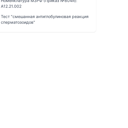
Номенклатура МЗРФ (Приказ №804н):
A12.21.002
Тест "смешанная антиглобулиновая реакция
сперматозоидов"