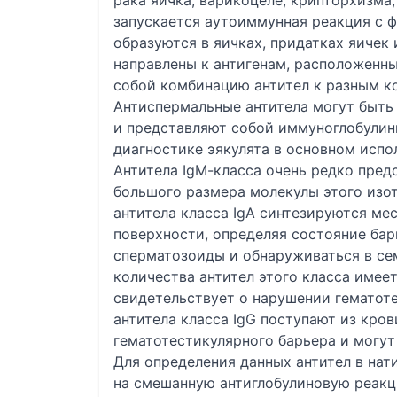
рака яичка, варикоцеле, крипторхизма
запускается аутоиммунная реакция с 
образуются в яичках, придатках яичек
направлены к антигенам, расположенны
собой комбинацию антител к разным к
Антиспермальные антитела могут быть
и представляют собой иммуноглобулины
диагностике эякулята в основном испол
Антитела IgМ-класса очень редко пред
большого размера молекулы этого изо
антитела класса IgA синтезируются ме
поверхности, определяя состояние бар
сперматозоиды и обнаруживаться в се
количества антител этого класса имее
свидетельствует о нарушении гематот
антитела класса IgG поступают из кро
гематотестикулярного барьера и могут
Для определения данных антител в нат
на смешанную антиглобулиновую реакц