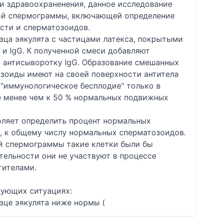
 здравоохраненения, данное исследование
кой спермограммы, включающей определение
сти и сперматозоидов.
зца эякулята с частицами латекса, покрытыми
 и IgG. К полученной смеси добавляют
 антисыворотку IgG. Образование смешанных
озоиды имеют на своей поверхности антитела
к "иммунологическое бесплодие" только в
е менее чем к 50 % нормальных подвижных
оляет определить процент нормальных
, к общему числу нормальных сперматозоидов.
й спермограммы такие клетки были бы
тельности они не участвуют в процессе
тителами.
дующих ситуациях:
зце эякулята ниже нормы (