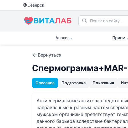
Северск
Анализы
Приемы
Вернуться
Спермограмма+MAR-т
Описание
Подготовка
Показания
Ин
Антиспермальные антитела представля
направленные к разным частям спермат
мужском организме препятствует гема
данного барьера вследствие бактериа