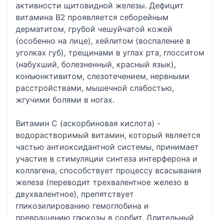
активности щитовидной железы. Дефицит
витамина B2 проявляется себорейным
дерматитом, грубой чешуйчатой кожей
(особенно на лице), хейлитом (воспаление в
уголках губ), трещинами в углах рта, глосситом
(набухший, болезненный, красный язык),
конъюнктивитом, слезотечением, нервными
расстройствами, мышечной слабостью,
жгучими болями в ногах.
Витамин С (аскорбиновая кислота) -
водорастворимый витамин, который является
частью антиоксидантной системы, принимает
участие в стимуляции синтеза интерферона и
коллагена, способствует процессу всасывания
железа (переводит трехвалентное железо в
двухвалентное), препятствует
гликозилированию гемоглобина и
превращению глюкозы в сорбит. Длительный