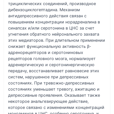
трициклических соединений, производное
дибензоциклогептадина. Механизм
антидепрессивного действия связан с
повышением концентрации норадреналина в
синапсах и/или серотонина в ЦНС за счет
угнетения обратного нейронального захвата
этих медиаторов. При длительном применении
снижает функциональную активность β-
адренорецепторов и серотониновых
рецепторов головного мозга, нормализует
адренергическую и серотонинергическую
передачу, восстанавливает равновесие этих
систем, нарушенное при депрессивных
состояниях. При тревожно-депрессивных
состояниях уменьшает тревогу, ажитацию и
депрессивные проявления. Оказывает также
некоторое анальгезирующее действие,
которое связано с изменениями концентраций
моноаминов в ЦНС, особенно серотонина, и