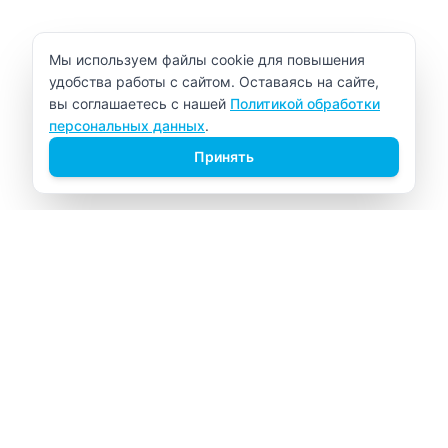
Уведомление об использовании cookie
Мы используем файлы cookie для повышения
удобства работы с сайтом. Оставаясь на сайте,
вы соглашаетесь с нашей
Политикой обработки
персональных данных
.
Принять
ВИТАЛАБ
Медицинский центр в Северске
Навигация
Главная
Прайс-лист