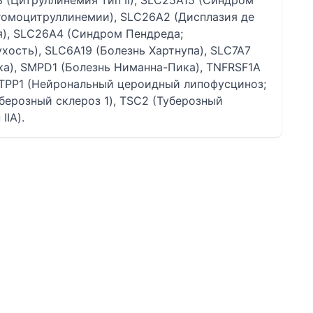
3 (Цитруллинемия тип II), SLC25A15 (Синдром
омоцитруллинемии), SLC26A2 (Дисплазия де
я), SLC26A4 (Синдром Пендреда;
хость), SLC6A19 (Болезнь Хартнупа), SLC7A7
а), SMPD1 (Болезнь Ниманна-Пика), TNFRSF1A
 TPP1 (Нейрональный цероидный липофусциноз;
берозный склероз 1), TSC2 (Туберозный
IIА).