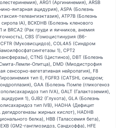
олестеринемия), ARG1 (Аргининемия), ARSB
нино-янтарная ацидурия), ASPA (Болезнь
Атаксия-телеангиэктазия), ATP7B (Болезнь
 сиропа IA), BCKDHB (Болезнь кленового
1 и BRCA2 (Рак груди и яичников, анемия
точность), CBS (Гомоцистинурия (B6-
 CFTR (Муковисцидоз), COL4A5 (Синдром
бамоилфосфатсинтетазы 1), CPT2
ансферазы), CTNS (Цистиноз), DBT (Болезнь
м Смита-Лемли-Опитца), DMD (Миодистрофия
ая сенсорно-вегетативная нейропатия), F8
(Тирозинемия тип I), FGFR3 (CATSHL синдром;
ондроплазия), GAA (Болезнь Помпе (гликогеноз
кополисахаридоз тип IVА), GALT (Галактоземия),
ацидурия 1), GJB2 (Глухота), GLA (Болезнь
полисахаридоз тип IVB), HADHA (Дефицит
 дегидрогеназы жирных кислот), HADHB
онального белка), HBB (Талассемия бета),
HEXB (GM2-ганглиозидоз, Сандхоффа), HFE