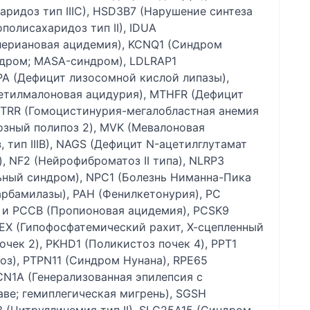
ридоз тип IIIC), HSD3B7 (Нарушение синтеза
полисахаридоз тип II), IDUA
алериановая ацидемия), KCNQ1 (Синдром
дром; MASA-синдром), LDLRAP1
IPA (Дефицит лизосомной кислой липазы),
етилмалоновая ацидурия), MTHFR (Дефицит
TRR (Гомоцистинурия-мегалобластная анемия
озный полипоз 2), MVK (Мевалоновая
 тип IIIB), NAGS (Дефицит N-ацетилглутамат
), NF2 (Нейрофиброматоз II типа), NLRP3
ный синдром), NPC1 (Болезнь Ниманна-Пика
арбамилазы), PAH (Фенилкетонурия), PC
 и PCCB (Пропионовая ацидемия), PCSK9
EX (Гипофосфатемический рахит, Х-сцепленный
чек 2), PKHD1 (Поликистоз почек 4), PPT1
з), PTPN11 (Синдром Нунана), RPE65
CN1A (Генерализованная эпилепсия с
ве; гемиплегическая мигрень), SGSH