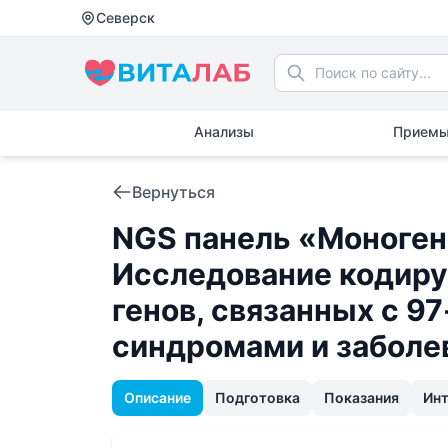
Северск
Анализы
Приемы
Вернуться
NGS панель «Моноген
Исследование кодиру
генов, связанных с 
синдромами и заболе
Описание
Подготовка
Показания
Ин