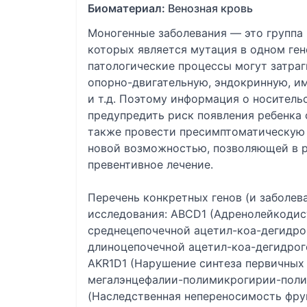
Биоматериал:
Венозная кровь
Моногенные заболевания — это группа
которых является мутация в одном ген
патологические процессы могут затраг
опорно-двигательную, эндокринную, и
и т.д. Поэтому информация о носитель
предупредить риск появления ребенка 
также провести пресимптоматическую 
новой возможностью, позволяющей в р
превентивное лечение.
Перечень конкретных генов (и заболев
исследования: ABCD1 (Адренолейкоди
среднецепочечной ацетил-коа-дегидро
длиноцепочечной ацетил-коа-дегидроге
AKR1D1 (Нарушение синтеза первичных
мегалэнцефалии-полимикрогирии-поли
(Наследственная непереносимость фру