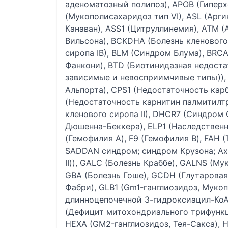
аденоматозный полипоз), APOB (Гиперх
(Мукополисахаридоз тип VI), ASL (Арги
Канаван), ASS1 (Цитруллинемия), ATM (
Вильсона), BCKDHA (Болезнь кленового
сиропа IB), BLM (Синдром Блума), BRCA
Фанкони), BTD (Биотинидазная недоста
зависимые и невосприимчивые типы)),
Альпорта), CPS1 (Недостаточность кар
(Недостаточность карнитин палмитилтр
кленового сиропа II), DHCR7 (Синдро
Дюшенна-Беккера), ELP1 (Наследственн
(Гемофилия А), F9 (Гемофилия В), FAH 
SADDAN синдром; синдром Крузона; Ах
II)), GALC (Болезнь Краббе), GALNS (Му
GBA (Болезнь Гоше), GCDH (Глутаровая 
Фабри), GLB1 (Gm1-ганглиозидоз, Муко
длинноцепочечной 3-гидроксиацил-КоА
(Дефицит митохондриального трифункци
HEXA (GM2-ганглиозидоз, Тея-Сакса), 