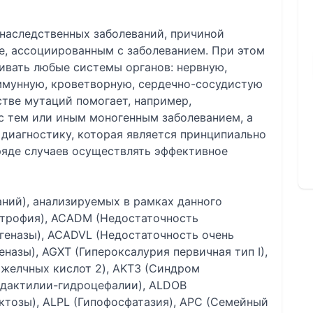
 наследственных заболеваний, причиной
е, ассоциированным с заболеванием. При этом
ивать любые системы органов: нервную,
ммунную, кроветворную, сердечно-сосудистую
стве мутаций помогает, например,
с тем или иным моногенным заболеванием, а
диагностику, которая является принципиально
яде случаев осуществлять эффективное
аний), анализируемых в рамках данного
строфия), ACADM (Недостаточность
геназы), ACADVL (Недостаточность очень
назы), AGXT (Гипероксалурия первичная тип I),
 желчных кислот 2), AKT3 (Синдром
дактилии-гидроцефалии), ALDOB
ктозы), ALPL (Гипофосфатазия), APC (Семейный