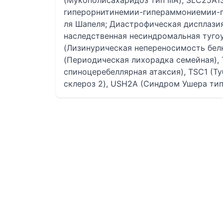
(Мукополисахаридоз тип IIIА), SLC25A1
гиперорнитинемии-гипераммониемии-г
ля Шапеля; Диастрофическая дисплази
наследственная несиндромальная тугоу
(Лизинурическая непереносимость белк
(Периодическая лихорадка семейная),
спиноцеребеллярная атаксия), TSC1 (Ту
склероз 2), USH2A (Синдром Ушера тип 