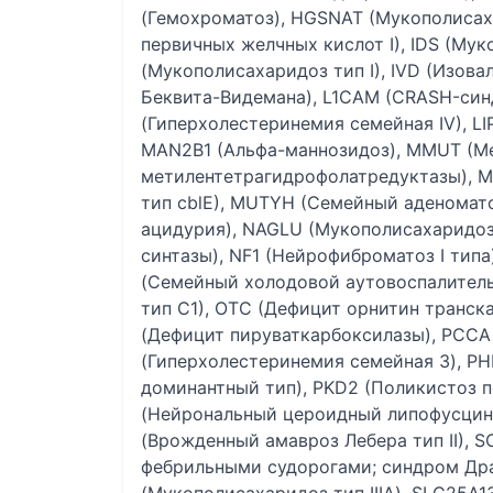
(Гемохроматоз), HGSNAT (Мукополисаха
первичных желчных кислот I), IDS (Муко
(Мукополисахаридоз тип I), IVD (Изов
Беквита-Видемана), L1CAM (CRASH-син
(Гиперхолестеринемия семейная IV), L
MAN2B1 (Альфа-маннозидоз), MMUT (М
метилентетрагидрофолатредуктазы), M
тип cblE), MUTYH (Семейный аденомат
ацидурия), NAGLU (Мукополисахаридоз,
синтазы), NF1 (Нейрофиброматоз I типа
(Семейный холодовой аутовоспалитель
тип C1), OTC (Дефицит орнитин транск
(Дефицит пируваткарбоксилазы), PCCA
(Гиперхолестеринемия семейная 3), PH
доминантный тип), PKD2 (Поликистоз по
(Нейрональный цероидный липофусцино
(Врожденный амавроз Лебера тип II), S
фебрильными судорогами; синдром Дра