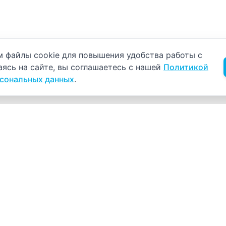
б использовании cookie
 файлы cookie для повышения удобства работы с
аясь на сайте, вы соглашаетесь с нашей
Политикой
рсональных данных
.
Навигация
К
Главная
К
С
Прайс-лист
+
Врачи
Пн
Акции
О компании