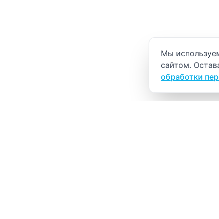
Уведомление о
Мы используем
сайтом. Остав
обработки пе
ВИТАЛАБ
Медицинский центр в Северске