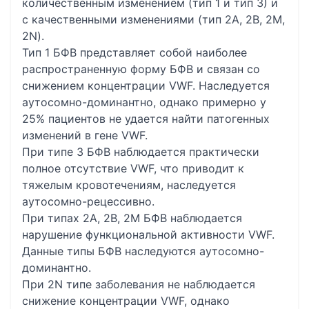
количественным изменением (тип 1 и тип 3) и
с качественными изменениями (тип 2А, 2В, 2М,
2N).
Тип 1 БФВ представляет собой наиболее
распространенную форму БФВ и связан со
снижением концентрации VWF. Наследуется
аутосомно-доминантно, однако примерно у
25% пациентов не удается найти патогенных
изменений в гене VWF.
При типе 3 БФВ наблюдается практически
полное отсутствие VWF, что приводит к
тяжелым кровотечениям, наследуется
аутосомно-рецессивно.
При типах 2А, 2В, 2М БФВ наблюдается
нарушение функциональной активности VWF.
Данные типы БФВ наследуются аутосомно-
доминантно.
При 2N типе заболевания не наблюдается
снижение концентрации VWF, однако