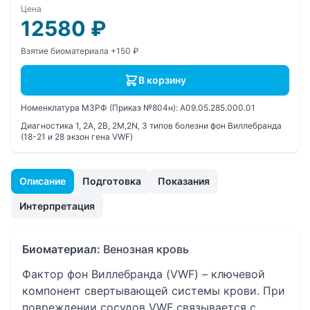
Цена
12580
₽
Взятие биоматериала +150 ₽
В корзину
Номенклатура МЗРФ (Приказ №804н):
A09.05.285.000.01
Диагностика 1, 2А, 2В, 2М,2N, 3 типов болезни фон Виллебранда
(18-21 и 28 экзон гена VWF)
Описание
Подготовка
Показания
Интерпретация
Биоматериал:
Венозная кровь
Фактор фон Виллебранда (VWF) – ключевой
компонент свертывающей системы крови. При
повреждении сосудов VWF связывается с