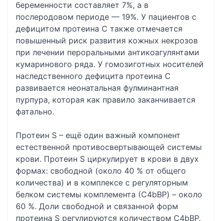
беременности составляет 7%, а в
послеродовом периоде — 19%. У пациентов с
дефицитом протеина С также отмечается
повышенный риск развития кожных некрозов
при лечении пероральными антикоагулянтами
кумаринового ряда. У гомозиготных носителей
наследственного дефицита протеина C
развивается неонатальная фулминантная
пурпура, которая как правило заканчивается
фатально.
Протеин S – ещё один важный компонент
естественной противосвертывающей системы
крови. Протеин S циркулирует в крови в двух
формах: свободной (около 40 % от общего
количества) и в комплексе с регуляторным
белком системы комплемента (С4bBP) – около
60 %. Доли свободной и связанной форм
протеина S регулируются количеством С4bBP.