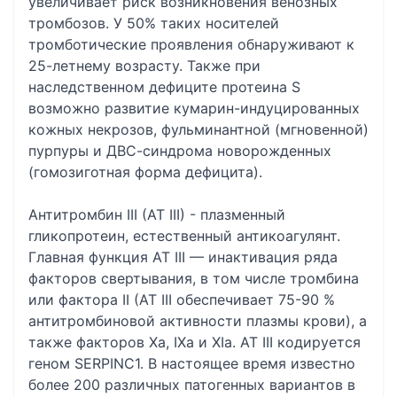
увеличивает риск возникновения венозных
тромбозов. У 50% таких носителей
тромботические проявления обнаруживают к
25-летнему возрасту. Также при
наследственном дефиците протеина S
возможно развитие кумарин-индуцированных
кожных некрозов, фульминантной (мгновенной)
пурпуры и ДВС-синдрома новорожденных
(гомозиготная форма дефицита).
Антитромбин III (АТ III) - плазменный
гликопротеин, естественный антикоагулянт.
Главная функция АТ III — инактивация ряда
факторов свертывания, в том числе тромбина
или фактора II (АТ III обеспечивает 75-90 %
антитромбиновой активности плазмы крови), а
также факторов Xa, IXa и XIa. АТ III кодируется
геном SERPINC1. В настоящее время известно
более 200 различных патогенных вариантов в