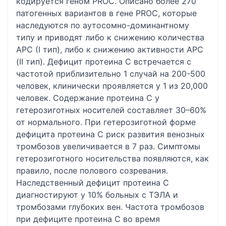
кодируется геном PROC. Описано более 270
патогенных вариантов в гене PROС, которые
наследуются по аутосомно-доминантному
типу и приводят либо к снижению количества
АРС (I тип), либо к снижению активности АРС
(II тип). Дефицит протеина С встречается с
частотой приблизительно 1 случай на 200-500
человек, клинически проявляется у 1 из 20,000
человек. Содержание протеина C у
гетерозиготных носителей составляет 30–60%
от нормального. При гетерозиготной форме
дефицита протеина С риск развития венозных
тромбозов увеличивается в 7 раз. Симптомы
гетерозиготного носительства появляются, как
правило, после полового созревания.
Наследственный дефицит протеина C
диагностируют у 10% больных c ТЭЛА и
тромбозами глубоких вен. Частота тромбозов
при дефиците протеина C во время