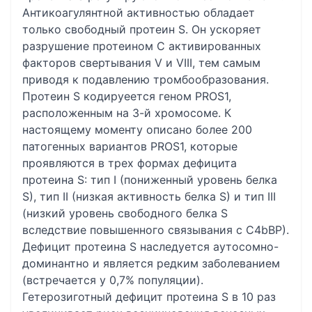
Антикоагулянтной активностью обладает
только свободный протеин S. Он ускоряет
разрушение протеином С активированных
факторов свертывания V и VIII, тем самым
приводя к подавлению тромбообразования.
Протеин S кодируеется геном PROS1,
расположенным на 3-й хромосоме. К
настоящему моменту описано более 200
патогенных вариантов PROS1, которые
проявляются в трех формах дефицита
протеина S: тип I (пониженный уровень белка
S), тип II (низкая активность белка S) и тип III
(низкий уровень свободного белка S
вследствие повышенного связывания с С4bBP).
Дефицит протеина S наследуется аутосомно-
доминантно и является редким заболеванием
(встречается у 0,7% популяции).
Гетерозиготный дефицит протеина S в 10 раз