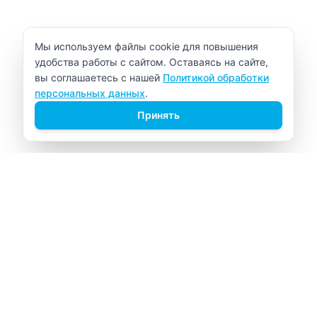
Уведомление об использовании cookie
Мы используем файлы cookie для повышения
удобства работы с сайтом. Оставаясь на сайте,
вы соглашаетесь с нашей
Политикой обработки
персональных данных
.
Принять
ВИТАЛАБ
Медицинский центр в Северске
Навигация
Главная
Прайс-лист