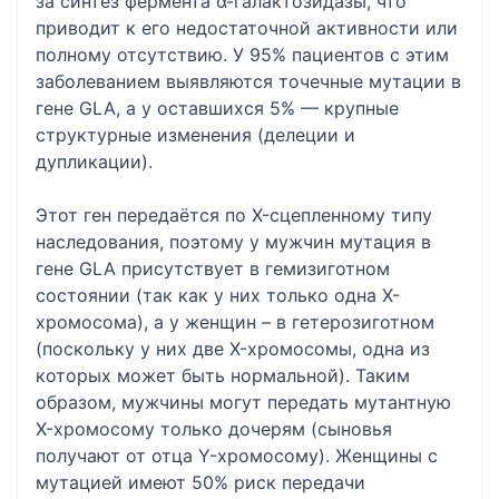
за синтез фермента α-галактозидазы, что
приводит к его недостаточной активности или
полному отсутствию. У 95% пациентов с этим
заболеванием выявляются точечные мутации в
гене GLA, а у оставшихся 5% — крупные
структурные изменения (делеции и
дупликации).
Этот ген передаётся по X-сцепленному типу
наследования, поэтому у мужчин мутация в
гене GLA присутствует в гемизиготном
состоянии (так как у них только одна X-
хромосома), а у женщин – в гетерозиготном
(поскольку у них две X-хромосомы, одна из
которых может быть нормальной). Таким
образом, мужчины могут передать мутантную
X-хромосому только дочерям (сыновья
получают от отца Y-хромосому). Женщины с
мутацией имеют 50% риск передачи