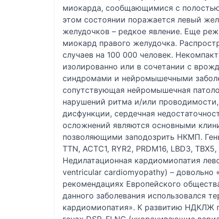
миокарда, сообщающимися с полостью 
этом состоянии поражается левый жел
желудочков – редкое явление. Еще ре
миокард правого желудочка. Распрост
случаев на 100 000 человек. Некомпа
изолированно или в сочетании с врож
синдромами и нейромышечными заболе
сопутствующая нейромышечная патолог
нарушений ритма и/или проводимости,
дисфункции, сердечная недостаточно
осложнений являются основными клин
позволяющими заподозрить НКМП. Ген
TTN, ACTC1, RYR2, PRDM16, LBD3, TBX5,
Недилатационная кардиомиопатия левог
ventricular cardiomyopathy) – довольн
рекомендациях Европейского общества 
данного заболевания использовался т
кардиомиопатия». К развитию НДКЛЖ п