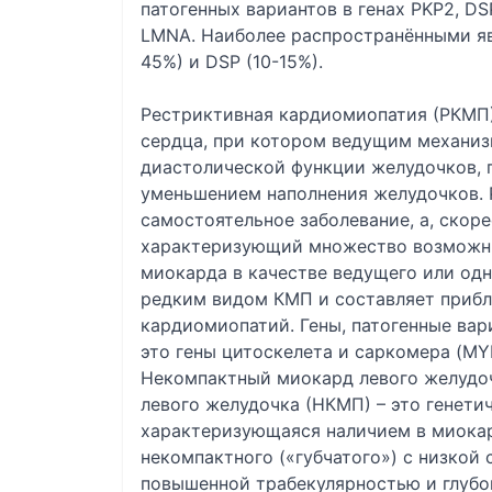
патогенных вариантов в генах PKP2, DS
LMNA. Наиболее распространёнными явл
45%) и DSP (10-15%).
Рестриктивная кардиомиопатия (РКМП)
сердца, при котором ведущим механиз
диастолической функции желудочков, 
уменьшением наполнения желудочков. 
самостоятельное заболевание, а, скор
характеризующий множество возможны
миокарда в качестве ведущего или од
редким видом КМП и составляет прибл
кардиомиопатий. Гены, патогенные вар
это гены цитоскелета и саркомера (MYH
Некомпактный миокард левого желудо
левого желудочка (НКМП) – это генети
характеризующаяся наличием в миокар
некомпактного («губчатого») с низкой
повышенной трабекулярностью и глуб