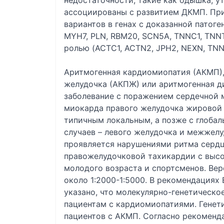
недостаточности, такие как одышка, у
ассоциированы с развитием ДКМП. Пр
вариантов в генах с доказанной патог
MYH7, PLN, RBM20, SCN5A, TNNC1, TNNT
ролью (ACTC1, ACTN2, JPH2, NEXN, TNNI
Аритмогенная кардиомиопатия (АКМП),
желудочка (АКПЖ) или аритмогенная д
заболевание с поражением сердечной
миокарда правого желудочка жировой 
типичным локальным, а позже с глобал
случаев – левого желудочка и межжел
проявляется нарушениями ритма сердц
правожелудочковой тахикардии с высо
молодого возраста и спортсменов. Ве
около 1:2000-1:5000. В рекомендациях
указано, что молекулярно-генетическо
пациентам с кардиомиопатиями. Генет
пациентов с АКМП. Согласно рекоменд