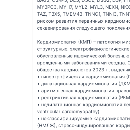
BAG3, CSRP3, DES, DSC2, DSG2, DSP, FH
MYBPC3, MYH7, MYL2, MYL3, NEXN, NKX2
TAZ, TBX5, TMEM43, TNNC1, TNNI3, TNNT
риском развития первичных кардиоми
секвенирования следующего поколения 
Кардиомиопатия (КМП) – патология мио
структурные, электрофизиологические
обусловленные ишемической болезнью 
врожденными заболеваниями сердца. 
общества кардиологов 2023 г., выдел
• гипертрофическая кардиомиопатия (
• дилатационная кардиомиопатия (ДК
• аритмогенная кардиомиопатия право
• рестриктивная кардиомиопатия (РКМ
• недилатационная кардиомиопатия лево
ventricular cardiomyopathy)
• неклассифицируемые кардиомиопати
(НМЛЖ), стресс-индуцированная карди