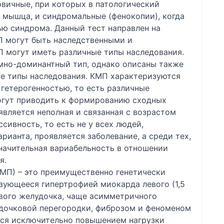
вичные, при которых в патологический
 мышца, и синдромальные (фенокопии), когда
ью синдрома. Данный тест направлен на
 могут быть наследственными и
 могут иметь различные типы наследования.
мно-доминантный тип, однако описаны также
е типы наследования. КМП характеризуются
гетерогенностью, то есть различные
могут приводить к формированию сходных
вляется неполная и связанная с возрастом
сивность, то есть не у всех людей,
рианта, проявляется заболевание, а среди тех,
значительная вариабельность в отношении
я.
МП) – это преимущественно генетически
зующееся гипертрофией миокарда левого (1,5
авого желудочка, чаще асимметричного
дочковой перегородки, фиброзом и феноменом
ться исключительно повышением нагрузки