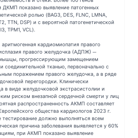
томляемость и отеки. Более 100 генов
и ДКМП показано выявление патогенных
енетической ролью (BAG3, DES, FLNC, LMNA,
2, TTN, DSP) и с вероятной патогенетической
3, TPM1, VCL).
 аритмогенная кардиомиопатия правого
исплазия правого желудочка (АДПЖ) ─
 мышцы, прогрессирующим замещением
и соединительной тканью, первоначально с
ьным поражением правого желудочка, а в ряде
удочковой перегородки. Клинически
а в виде желудочковой экстрасистолии и
ким риском внезапной сердечной смерти у лиц
роятная распространенность АКМП составляет
 Европейского общества кардиологов 2023 г.
е тестирование должно выполняться всем
ическая причина заболевания выявляется у 60%
ациям, при АКМП показано выявление