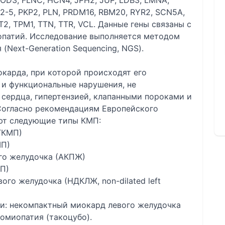
OD3, FLNC, HCN4, JPH2, JUP, LDB3, LMNA,
-5, PKP2, PLN, PRDM16, RBM20, RYR2, SCN5A,
2, TPM1, TTN, TTR, VCL. Данные гены связаны с
опатий. Исследование выполняется методом
(Next-Generation Sequencing, NGS).
карда, при которой происходят его
 и функциональные нарушения, не
сердца, гипертензией, клапанными пороками и
Согласно рекомендациям Европейского
яют следующие типы КМП:
ГКМП)
МП)
го желудочка (АКПЖ)
П)
го желудочка (НДКЛЖ, non-dilated left
и: некомпактный миокард левого желудочка
омиопатия (такоцубо).