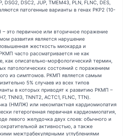
P, DSG2, DSC2, JUP, TMEM43, PLN, FLNC, DES,
яются патогенные варианты в генах PKP2 (10-
 – это первичное или вторичное поражение
мом развития является нарушение
повышенная жесткость миокарда и
РКМП часто рассматривается не как
ее, как описательно-морфологический термин,
х патологических состояний с поражением
ного из симптомов. РКМП является самым
изительно 5% случаев из всех типов
ианты в которых приводят к развитию РКМП –
7, TNNI3, TNNT2, ACTC1, FLNC, TTN).
чка (НМЛЖ) или некомпактная кардиомиопатия
чески гетерогенная первичная кардиомиопатия,
де левого желудочка двух слоев: обычного и
 сократительной активностью, а также
окими межтрабекулярными углублениями