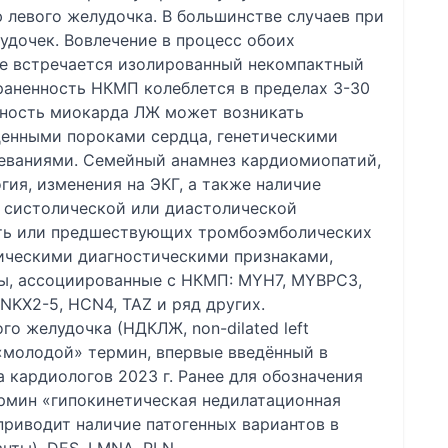
левого желудочка. В большинстве случаев при
удочек. Вовлечение в процесс обоих
же встречается изолированный некомпактный
раненность НКМП колеблется в пределах 3-30
ктность миокарда ЛЖ может возникать
денными пороками сердца, генетическими
ваниями. Семейный анамнез кардиомиопатий,
ия, изменения на ЭКГ, а также наличие
 систолической или диастолической
сть или предшествующих тромбоэмболических
ическими диагностическими признаками,
ы, ассоциированные с НКМП: MYН7, MYBPC3,
 NKX2-5, HCN4, TAZ и ряд других.
о желудочка (НДКЛЖ, non-dilated left
о «молодой» термин, впервые введённый в
кардиологов 2023 г. Ранее для обозначения
ермин «гипокинетическая недилатационная
риводит наличие патогенных вариантов в