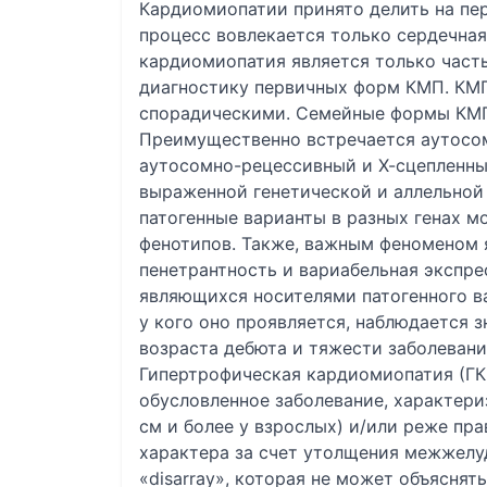
Кардиомиопатии принято делить на пер
процесс вовлекается только сердечная
кардиомиопатия является только част
диагностику первичных форм КМП. КМП
спорадическими. Семейные формы КМП
Преимущественно встречается аутосо
аутосомно-рецессивный и Х-сцепленны
выраженной генетической и аллельной 
патогенные варианты в разных генах 
фенотипов. Также, важным феноменом я
пенетрантность и вариабельная экспрес
являющихся носителями патогенного ва
у кого оно проявляется, наблюдается 
возраста дебюта и тяжести заболевани
Гипертрофическая кардиомиопатия (ГК
обусловленное заболевание, характери
см и более у взрослых) и/или реже пр
характера за счет утолщения межжелу
«disarray», которая не может объясня