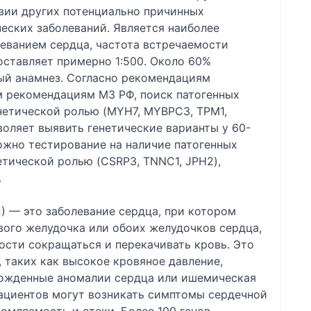
вии других потенциально причинных
еских заболеваний. Является наиболее
еванием сердца, частота встречаемости
оставляет примерно 1:500. Около 60%
ый анамнез. Согласно рекомендациям
 рекомендациям МЗ РФ, поиск патогенных
енетической ролью (MYH7, MYBPC3, TPM1,
воляет выявить генетические варианты у 60-
ожно тестирование на наличие патогенных
етической ролью (CSRP3, TNNC1, JPH2),
.
 — это заболевание сердца, при котором
вого желудочка или обоих желудочков сердца,
ости сокращаться и перекачивать кровь. Это
, таких как высокое кровяное давление,
рожденные аномалии сердца или ишемическая
 пациентов могут возникать симптомы сердечной