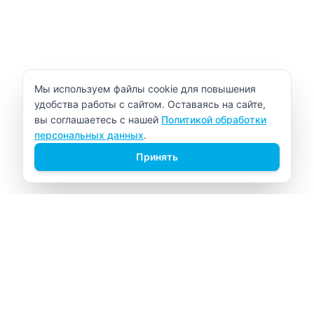
Уведомление об использовании cookie
Мы используем файлы cookie для повышения
удобства работы с сайтом. Оставаясь на сайте,
вы соглашаетесь с нашей
Политикой обработки
персональных данных
.
Принять
ВИТАЛАБ
Медицинский центр в Северске
Навигация