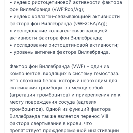
• индекс ристоцетиновой активности фактора
фон Виллебранда (vWF:Rсo/Ag);
• индекс коллаген-связывающией активности
фактора фон Виллебранда (vWF:CBA/Ag);
• исследование коллаген-связывающией
активности фактора фон Виллебранда;
• исследование ристоцетиновой активности;
• уровень антигена фактора Виллебранда.
Фактор фон Виллебранда (VWF) – один из
компонентов, входящих в систему гемостаза.
Это сложный белок, который необходим для
склеивания тромбоцитов между собой
(агрегация тромбоцитов) и прикрепления их к
месту повреждения сосуда (адгезия
тромбоцитов). Одной из функций фактора
Виллебранда также является перенос VIII
фактора свертывания в крови, что
препятствует преждевременной инактивации