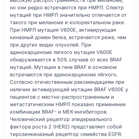
высокую распространённость при меланоме,
но они редко встречаются при НМРЛ. Спектр
мутаций при НМРЛ значительно отличается от
такого при меланоме и колоректальном раке.
При НМРЛ мутация V600E, активирующая
киназный домен белка, встречается реже, чем
при других видах опухолей. При
аденокарциноме легкого мутация V600E
обнаруживается в 50% случаев от всех BRAF
мутаций. Мутации в гене BRAF в основном
встречаются при аденокарциноме лёгкого.
Согласно отечественным рекомендациям при
наличии активирующей мутации BRAF V600E у
пациентов с местно-распространенным и
метастатическим НМРЛ показано применение
комбинации BRAF- и MEK-ингибиторов.
Человеческий рецептор эпидермального
фактора роста 2 (HER2) представляет собой
тирозинкиназный рецептор семейства EGFR.