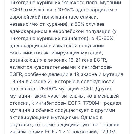
никогда не куривших женского пола. Мутации
EGFR отмечаются в 10-15% аденокарцином в
европейской популяции (все случаи,
независимо от курения), в 50% случаев
аденокарцином в европейской популяции (у
никогда не куривших пациентов), в 40-60%
аденокарцином в азиатской популяции.
Большинство активирующих мутаций,
возникающих в экзонах 18-21 гена EGFR,
являются чувствительными к ингибиторам
EGFR, особенно делеции в 19 экзоне и мутация
L858R в экзоне 21, которые в совокупности
составляют 75-90% мутаций EGFR. Другие
мутации также чувствительны, но в меньшей
степени, к ингибиторам EGFR. T790M - редкая
мутация и обычно сосуществует с другими
активирующими мутациями. Однако в
опухолях, которые рецидивируют на терапии
ингибиторами EGFR 1 и 2 поколений, T790M