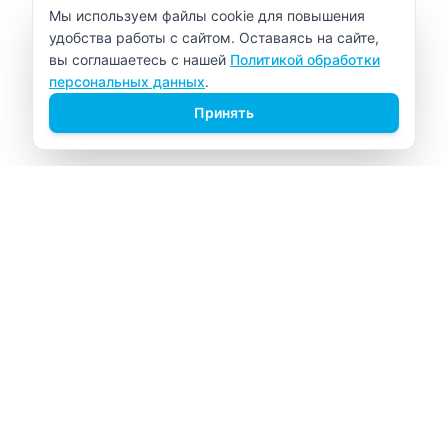
Уведомление об использовании cookie
Мы используем файлы cookie для повышения
удобства работы с сайтом. Оставаясь на сайте,
вы соглашаетесь с нашей
Политикой обработки
персональных данных
.
Принять
ВИТАЛАБ
Медицинский центр в Северске
Навигация
Главная
Прайс-лист
Врачи
Акции