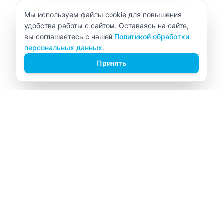
Уведомление об использовании cookie
Мы используем файлы cookie для повышения
удобства работы с сайтом. Оставаясь на сайте,
вы соглашаетесь с нашей
Политикой обработки
персональных данных
.
Принять
ВИТАЛАБ
Медицинский центр в Северске
Навигация
Главная
Прайс-лист
Врачи