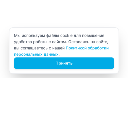
Уведомление об использовании cookie
Мы используем файлы cookie для повышения
удобства работы с сайтом. Оставаясь на сайте,
вы соглашаетесь с нашей
Политикой обработки
персональных данных
.
Принять
ВИТАЛАБ
Медицинский центр в Северске
Навигация