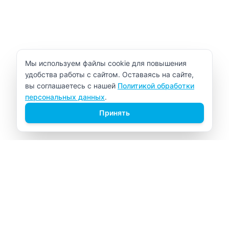
Уведомление об использовании cookie
Мы используем файлы cookie для повышения
удобства работы с сайтом. Оставаясь на сайте,
вы соглашаетесь с нашей
Политикой обработки
персональных данных
.
Принять
ВИТАЛАБ
Медицинский центр в Северске
Навигация