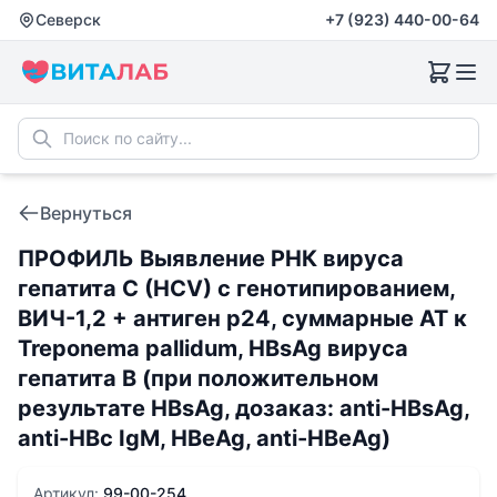
Северск
+7 (923) 440-00-64
Вернуться
ПРОФИЛЬ Выявление РНК вируса
гепатита C (HCV) с генотипированием,
ВИЧ-1,2 + антиген р24, суммарные АТ к
Treponema pallidum, HВsAg вируса
гепатита В (при положительном
результате HВsAg, дозаказ: anti-HBsAg,
anti-HBc IgM, HВeAg, anti-HВeAg)
Артикул:
99-00-254