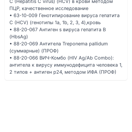
C (Hepatitis C virus) (HCV) в крови методом
ПЦР, качественное исследование
• 63-10-009 Генотипирование вируса гепатита
С (HCV) (генотипы 1а, 1b, 2, 3, 4),кровь
• 88-20-067 Антиген s вируса гепатита B
(HbsAg)
• 88-20-069 Антитела Treponema pallidum
(суммарные) (ПРОФ)
• 88-20-066 ВИЧ-Комбо (HIV Ag/Ab Combo):
антитела к вирусу иммунодефицита человека 1,
2 типов + антиген p24, методом ИФА (ПРОФ)