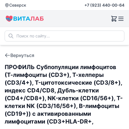
Северск
+7 (923) 440-00-64
Вернуться
ПРОФИЛЬ Субпопуляции лимфоцитов
(Т-лимфоциты (CD3+), Т-хелперы
(CD3/4+), T-цитотоксические (CD3/8+),
индекс CD4/CD8, Дубль-клетки
(CD4+/CD8+), NK-клетки (CD16/56+), T-
клетки NK (CD3/16/56+), B-лимфоциты
(CD19+)) с активированными
лимфоцитами (CD3+HLA-DR+,