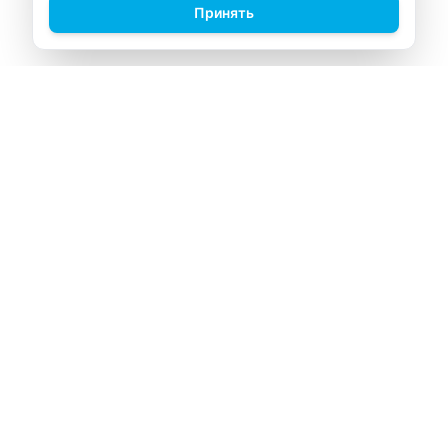
Принять
ВИТАЛАБ
Медицинский центр в Северске
Навигация
Главная
Прайс-лист
Врачи
Акции
О компании
Контакты