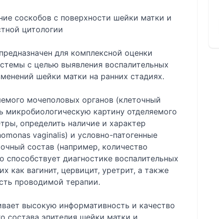
ние соскобов с поверхности шейки матки и
стной цитологии
 предназначен для комплексной оценки
стемы с целью выявления воспалительных
менений шейки матки на ранних стадиях.
емого мочеполовых органов (клеточный
ть микробиологическую картину отделяемого
етры, определить наличие и характер
omonas vaginalis) и условно-патогенные
очный состав (например, количество
то способствует диагностике воспалительных
х как вагинит, цервицит, уретрит, а также
сть проводимой терапии.
ивает высокую информативность и качество
о состава эпителия шейки матки и