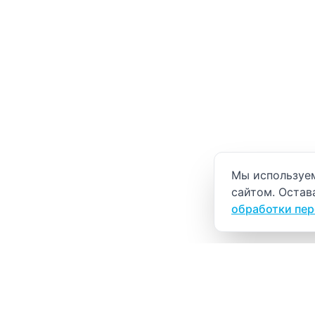
Уведомление о
Мы используем
сайтом. Остав
обработки пе
ВИТАЛАБ
Медицинский центр в Северске