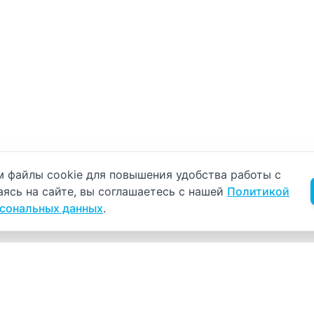
б использовании cookie
 файлы cookie для повышения удобства работы с
аясь на сайте, вы соглашаетесь с нашей
Политикой
рсональных данных
.
Навигация
К
Главная
К