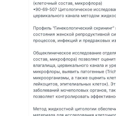
(клеточный состав, микрофлора)
•90-69-507 Цитологическое исследова
цервикального канала методом жидко
Профиль "Гинекологический скрининг"
состояния женской репродуктивной си
процессов, инфекций и предраковых из
Общеклиническое исследование отделя
состав, микрофлора) позволяет оцени
влагалища, цервикального канала и ур
микрофлоры, выявить патогенные (Trich
микроорганизмы, а также оценить клет
лейкоцитов, эпителиальных клеток). Э
заболеваний мочеполовых органов, таки
позволяет контролировать эффективно
Метод жидкостной цитологии обеспеч
материала для исследования клеточног