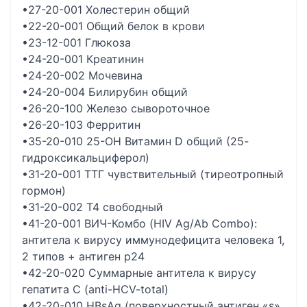
•27-20-001 Холестерин общий
•22-20-001 Общий белок в крови
•23-12-001 Глюкоза
•24-20-001 Креатинин
•24-20-002 Мочевина
•24-20-004 Билирубин общий
•26-20-100 Железо сывороточное
•26-20-103 Ферритин
•35-20-010 25-OH Витамин D общий (25-
гидроксикальциферол)
•31-20-001 ТТГ чувствительный (тиреотропный
гормон)
•31-20-002 Т4 свободный
•41-20-001 ВИЧ-Комбо (HIV Ag/Ab Combo):
антитела к вирусу иммунодефицита человека 1,
2 типов + антиген p24
•42-20-020 Суммарные антитела к вирусу
гепатита C (anti-HCV-total)
•42-20-010 HBsAg (поверхностный антиген «s»