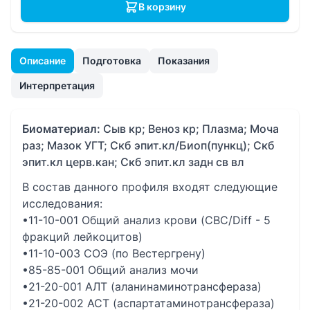
В корзину
Описание
Подготовка
Показания
Интерпретация
Биоматериал:
Сыв кр; Веноз кр; Плазма; Моча
раз; Мазок УГТ; Скб эпит.кл/Биоп(пункц); Скб
эпит.кл церв.кан; Скб эпит.кл задн св вл
В состав данного профиля входят следующие
исследования:
•11-10-001 Общий анализ крови (CBC/Diff - 5
фракций лейкоцитов)
•11-10-003 СОЭ (по Вестергрену)
•85-85-001 Общий анализ мочи
•21-20-001 АЛТ (аланинаминотрансфераза)
•21-20-002 АСТ (аспартатаминотрансфераза)