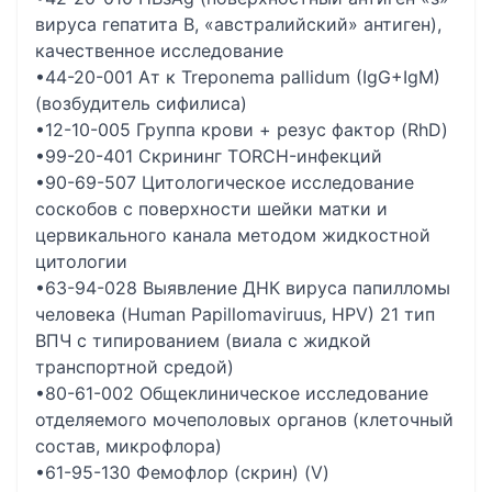
вируса гепатита B, «австралийский» антиген),
качественное исследование
•44-20-001 Ат к Treponema pallidum (IgG+IgM)
(возбудитель сифилиса)
•12-10-005 Группа крови + резус фактор (RhD)
•99-20-401 Скрининг TORCH-инфекций
•90-69-507 Цитологическое исследование
соскобов с поверхности шейки матки и
цервикального канала методом жидкостной
цитологии
•63-94-028 Выявление ДНК вируса папилломы
человека (Human Papillomaviruus, HPV) 21 тип
ВПЧ с типированием (виала с жидкой
транспортной средой)
•80-61-002 Общеклиническое исследование
отделяемого мочеполовых органов (клеточный
состав, микрофлора)
•61-95-130 Фемофлор (скрин) (V)