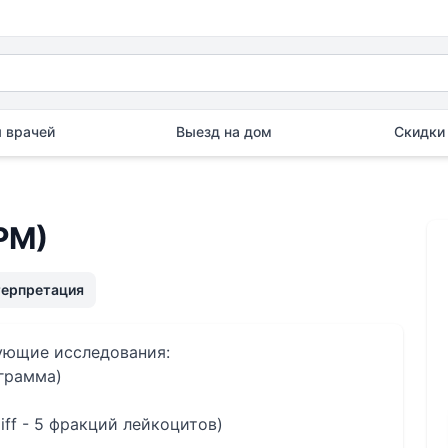
 врачей
Выезд на дом
Скидки 
РМ)
терпретация
дующие исследования:
грамма)
iff - 5 фракций лейкоцитов)