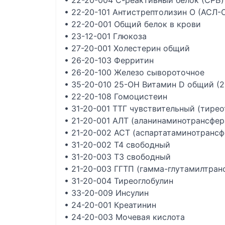
• 22-20-004 С-реактивный белок (СРБ)
• 22-20-101 Антистрептолизин О (АСЛ-
• 22-20-001 Общий белок в крови
• 23-12-001 Глюкоза
• 27-20-001 Холестерин общий
• 26-20-103 Ферритин
• 26-20-100 Железо сывороточное
• 35-20-010 25-OH Витамин D общий (
• 22-20-108 Гомоцистеин
• 31-20-001 ТТГ чувствительный (тире
• 21-20-001 АЛТ (аланинаминотрансфер
• 21-20-002 АСТ (аспартатаминотрансф
• 31-20-002 Т4 свободный
• 31-20-003 Т3 свободный
• 21-20-003 ГГТП (гамма-глутамилтран
• 31-20-004 Тиреоглобулин
• 33-20-009 Инсулин
• 24-20-001 Креатинин
• 24-20-003 Мочевая кислота