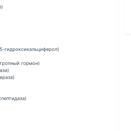
О)
25-гидроксикальциферол)
отропный гормон)
аза)
ераза)
спептидаза)