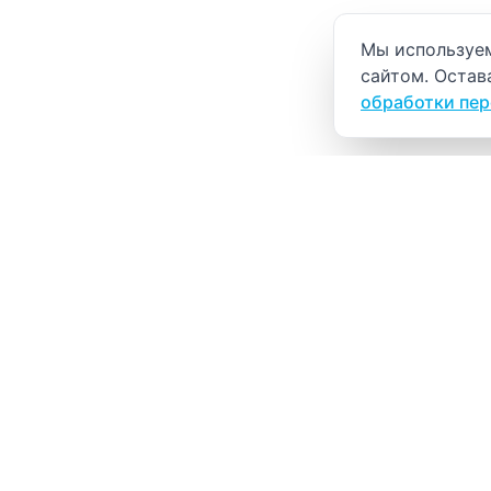
Уведомление о
Мы используем
сайтом. Остав
обработки пе
ВИТАЛАБ
Медицинский центр в Северске