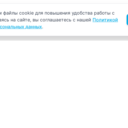
б использовании cookie
 файлы cookie для повышения удобства работы с
аясь на сайте, вы соглашаетесь с нашей
Политикой
рсональных данных
.
Навигация
К
Главная
К
С
Прайс-лист
+
Врачи
Пн
Акции
О компании
Как нас найти