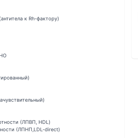
(антитела к Rh-фактору)
МНО
гированный)
рачувствительный)
отности (ЛПВП, HDL)
ности (ЛПНП,LDL-direct)