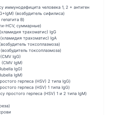
усу иммунодефицита человека 1, 2 + антиген
gG+IgM) (возбудитель сифилиса)
 гепатита В)
нти-HCV, суммарные)
s (хламидия трахоматис) IgG
s (хламидия трахоматис) IgA
 (возбудитель токсоплазмоза)
М (возбудитель токсоплазмоза)
 (CMV IgG)
M (CMV IgM)
ubella IgG)
ubella IgM)
простого герпеса (HSV) 2 типа IgG)
простого герпеса (HSV) 1 типа IgG)
усу простого герпеса (HSV) 1 и 2 типа IgM)
реза)
крови