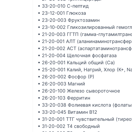
• 33-20-010 С-пептид
• 23-12-001 Глюкоза
• 23-20-003 Фруктозамин
• 23-10-002 Гликозилированный гемогл
• 21-20-003 ГГТП (гамма-глутамилтран
• 21-20-001 АЛТ (аланинаминотрансфер
• 21-20-002 АСТ (аспартатаминотрансф
• 21-20-004 Щелочная фосфатаза
• 26-20-001 Кальций общий (Ca)
• 25-20-001 Калий, Натрий, Хлор (К+, Na
• 26-20-002 Фосфор (Р)
• 26-20-003 Магний
• 26-20-100 Железо сывороточное
• 26-20-103 Ферритин
• 33-20-038 Фолиевая кислота (фолаты
• 33-20-045 Витамин В12
• 31-20-001 ТТГ чувствительный (тире
• 31-20-002 Т4 свободный