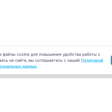
б использовании cookie
 файлы cookie для повышения удобства работы с
аясь на сайте, вы соглашаетесь с нашей
Политикой
рсональных данных
.
Навигация
К
Главная
К
С
Прайс-лист