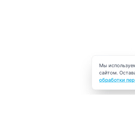
Уведомление о
Мы используем
сайтом. Остав
обработки пе
ВИТАЛАБ
Медицинский центр в Северске