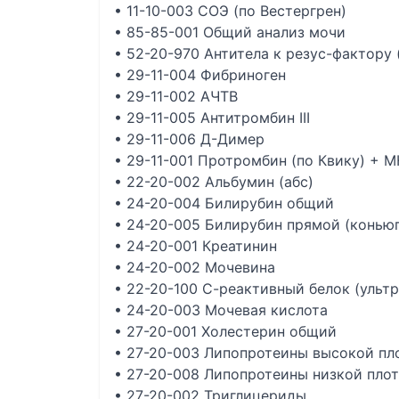
• 11-10-003 СОЭ (по Вестергрен)
• 85-85-001 Общий анализ мочи
• 52-20-970 Антитела к резус-фактору 
• 29-11-004 Фибриноген
• 29-11-002 АЧТВ
• 29-11-005 Антитромбин III
• 29-11-006 Д-Димер
• 29-11-001 Протромбин (по Квику) + 
• 22-20-002 Альбумин (абс)
• 24-20-004 Билирубин общий
• 24-20-005 Билирубин прямой (конью
• 24-20-001 Креатинин
• 24-20-002 Мочевина
• 22-20-100 С-реактивный белок (ульт
• 24-20-003 Мочевая кислота
• 27-20-001 Холестерин общий
• 27-20-003 Липопротеины высокой пл
• 27-20-008 Липопротеины низкой плот
• 27-20-002 Триглицериды