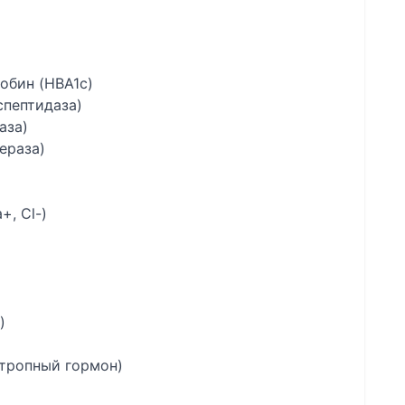
обин (HBA1c)
спептидаза)
аза)
ераза)
+, Cl-)
)
отропный гормон)