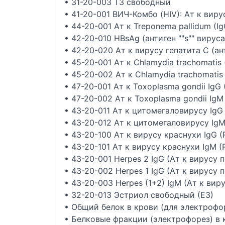
• 31-20-003 Т3 свободный
• 41-20-001 ВИЧ-Комбо (HIV): Ат к вир
• 44-20-001 Ат к Treponema pallidum (I
• 42-20-010 HВsAg (антиген ""s"" вируса
• 42-20-020 Ат к вирусу гепатита С (а
• 45-20-001 Ат к Chlamydia trachomati
• 45-20-002 Ат к Chlamydia trachomati
• 47-20-001 Ат к Toxoplasma gondii IgG
• 47-20-002 Ат к Toxoplasma gondii Ig
• 43-20-011 Ат к цитомегаловирусу IgG
• 43-20-012 Ат к цитомегаловирусу Ig
• 43-20-100 Ат к вирусу краснухи IgG (R
• 43-20-101 Ат к вирусу краснухи IgM (R
• 43-20-001 Herpes 2 IgG (Ат к вирусу 
• 43-20-002 Herpes 1 IgG (Ат к вирусу 
• 43-20-003 Herpes (1+2) IgM (Ат к вир
• 32-20-013 Эстриол свободный (Е3)
• Общий белок в крови (для электрофо
• Белковые фракции (электрофорез) в 