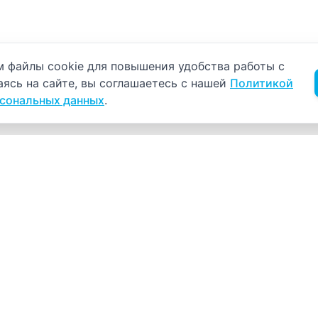
б использовании cookie
 файлы cookie для повышения удобства работы с
аясь на сайте, вы соглашаетесь с нашей
Политикой
рсональных данных
.
Навигация
К
Главная
К
С
Прайс-лист
+
Врачи
Пн
Акции
О компании