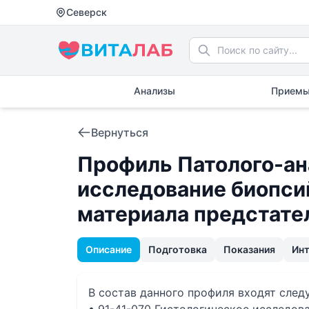
Северск
Анализы
Приемы
Вернуться
Профиль Патолого-а
исследование биопси
материала предстате
Описание
Подготовка
Показания
Ин
В состав данного профиля входят сле