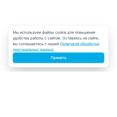
Уведомление об использовании cookie
Мы используем файлы cookie для повышения
удобства работы с сайтом. Оставаясь на сайте,
вы соглашаетесь с нашей
Политикой обработки
персональных данных
.
Принять
ВИТАЛАБ
Медицинский центр в Северске
Навигация