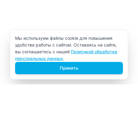
Уведомление об использовании cookie
Мы используем файлы cookie для повышения
удобства работы с сайтом. Оставаясь на сайте,
вы соглашаетесь с нашей
Политикой обработки
персональных данных
.
Принять
ВИТАЛАБ
Медицинский центр в Северске
Навигация