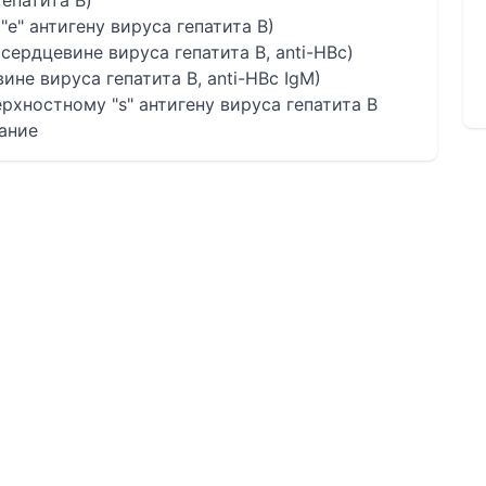
гепатита В)
"е" антигену вируса гепатита В)
сердцевине вируса гепатита В, anti-HBc)
ине вируса гепатита В, anti-HBc IgM)
рхностному "s" антигену вируса гепатита B
вание