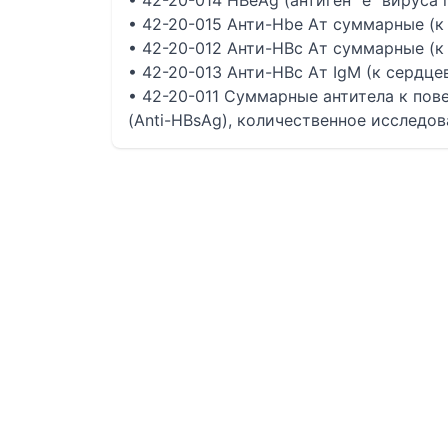
• 42-20-014 HВeAg (антиген "е" вируса 
• 42-20-015 Анти-Hbe Ат суммарные (к 
• 42-20-012 Анти-HBc Ат суммарные (к 
• 42-20-013 Анти-HBc Ат IgM (к сердцев
• 42-20-011 Суммарные антитела к пове
(Anti-HBsAg), количественное исследо