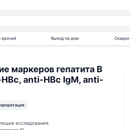
 врачей
Выезд на дом
Скидки 
 маркеров гепатита B
-HBc, anti-HBc IgM, anti-
терпретация
дующие исследования: