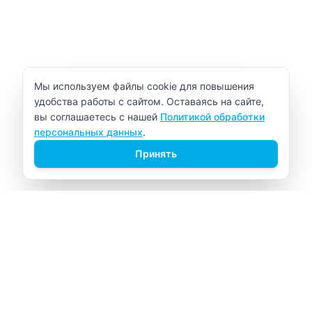
Уведомление об использовании cookie
Мы используем файлы cookie для повышения
удобства работы с сайтом. Оставаясь на сайте,
вы соглашаетесь с нашей
Политикой обработки
персональных данных
.
Принять
ВИТАЛАБ
Медицинский центр в Северске
Навигация