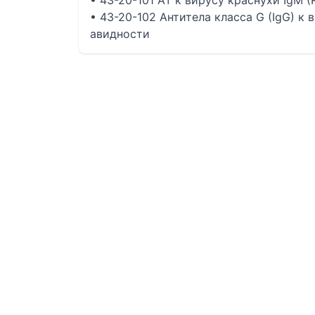
• 43-20-101 Ат к вирусу краснухи IgM (R
• 43-20-102 Антитела класса G (IgG) к 
авидности