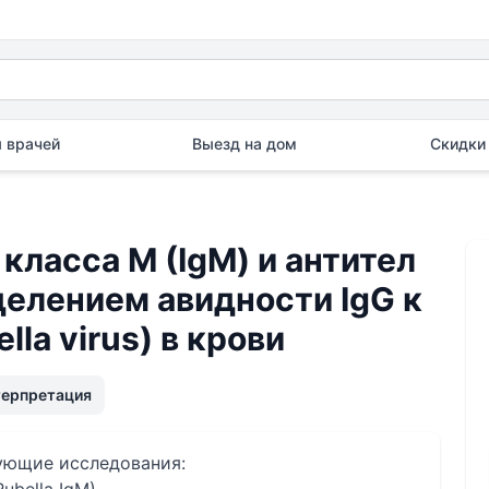
 врачей
Выезд на дом
Скидки 
класса М (IgM) и антител
еделением авидности IgG к
lla virus) в крови
терпретация
дующие исследования: