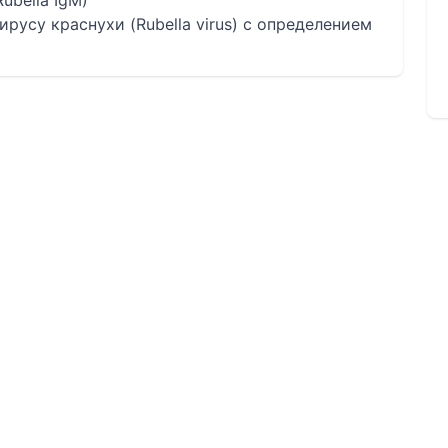
ubella IgM)
вирусу краснухи (Rubella virus) с определением