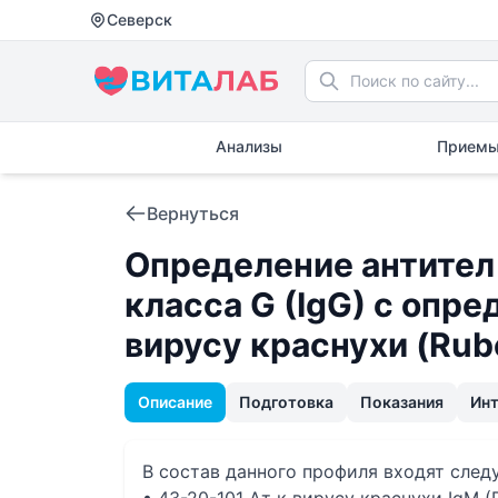
Северск
Анализы
Приемы
Вернуться
Определение антител 
класса G (IgG) с опр
вирусу краснухи (Rube
Описание
Подготовка
Показания
Ин
В состав данного профиля входят сле