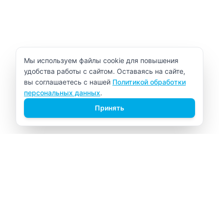
Уведомление об использовании cookie
Мы используем файлы cookie для повышения
удобства работы с сайтом. Оставаясь на сайте,
вы соглашаетесь с нашей
Политикой обработки
персональных данных
.
Принять
ВИТАЛАБ
Медицинский центр в Северске
Навигация