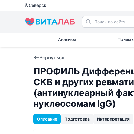
Северск
Анализы
Приемы
Вернуться
ПРОФИЛЬ Дифференци
СКВ и других ревмат
(антинуклеарный факт
нуклеосомам IgG)
Описание
Подготовка
Интерпретация