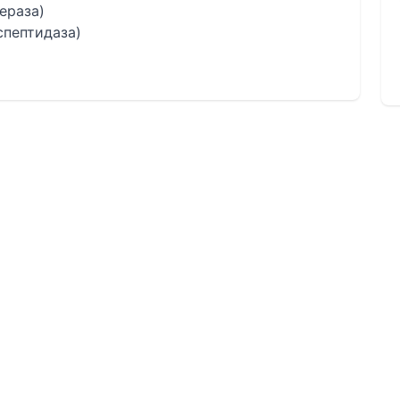
ераза)
спептидаза)