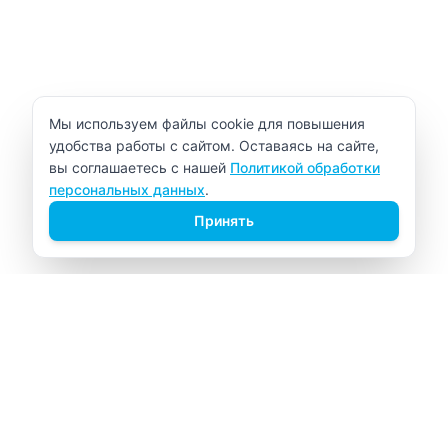
Уведомление об использовании cookie
Мы используем файлы cookie для повышения
удобства работы с сайтом. Оставаясь на сайте,
вы соглашаетесь с нашей
Политикой обработки
персональных данных
.
Принять
ВИТАЛАБ
Медицинский центр в Северске
Навигация