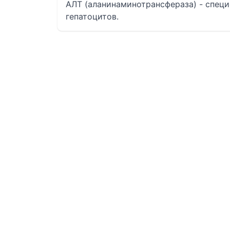
АЛТ (аланинаминотрансфераза) - спец
гепатоцитов.