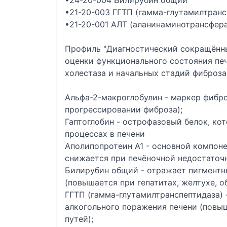
•24-20-004 Билирубин общий
•21-20-003 ГГТП (гамма-глутамилтранс
•21-20-001 АЛТ (аланинаминотрансфера
Профиль "Диагностический сокращённы
оценки функционального состояния печ
холестаза и начальных стадий фиброза
Альфа-2-макроглобулин - маркер фибр
прогрессировании фиброза);
Гаптоглобин - острофазовый белок, ко
процессах в печени
Аполипопротеин А1 - основной компоне
снижается при печёночной недостаточ
Билирубин общий - отражает пигментн
(повышается при гепатитах, желтухе, о
ГГТП (гамма-глутамилтранспептидаза) 
алкогольного поражения печени (повы
путей);