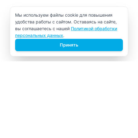
Уведомление об использовании cookie
Мы используем файлы cookie для повышения
удобства работы с сайтом. Оставаясь на сайте,
вы соглашаетесь с нашей
Политикой обработки
персональных данных
.
Принять
ВИТАЛАБ
Медицинский центр в Северске
Навигация
Главная
Прайс-лист
Врачи