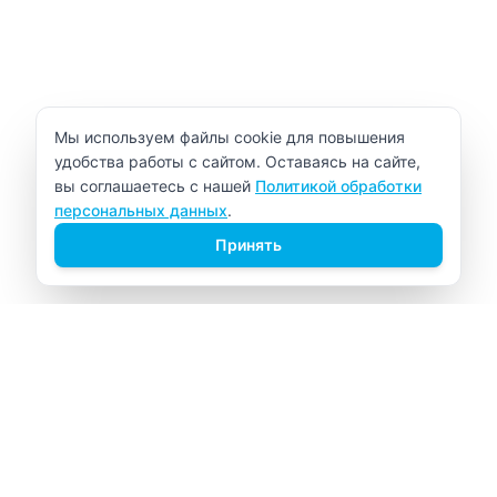
Уведомление об использовании cookie
Мы используем файлы cookie для повышения
удобства работы с сайтом. Оставаясь на сайте,
вы соглашаетесь с нашей
Политикой обработки
персональных данных
.
Принять
ВИТАЛАБ
Медицинский центр в Северске
Навигация