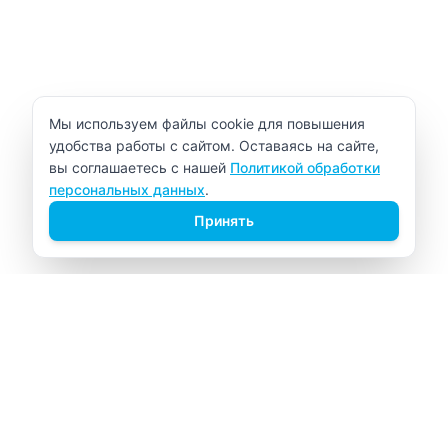
Уведомление об использовании cookie
Мы используем файлы cookie для повышения
удобства работы с сайтом. Оставаясь на сайте,
вы соглашаетесь с нашей
Политикой обработки
персональных данных
.
Принять
ВИТАЛАБ
Медицинский центр в Северске
Навигация