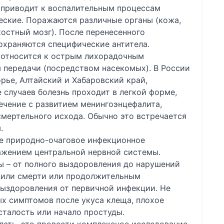
 приводит к воспалительным процессам
еские. Поражаются различные органы (кожа,
костный мозг). После перенесенного
охраняются специфические антитела.
 относится к острым лихорадочным
 передачи (посредством насекомых). В России
ье, Алтайский и Хабаровский край,
 случаев болезнь проходит в легкой форме,
ечение с развитием менингоэнцефалита,
смертельного исхода. Обычно это встречается
.
е природно-очаговое инфекционное
ажением центральной нервной системы.
ы – от полного выздоровления до нарушений
 или смерти или продолжительным
ыздоровления от первичной инфекции. Не
ых симптомов после укуса клеща, плохое
сталость или начало простуды.