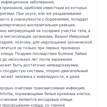
 инфекционное заболевание,
признаков, наиболее известным из которых
ритема. При укусе, или же раздавливании
часто в совокупности с боррелиями, попадает
 аллергическо-воспалительная реакция,
нно мигрирующей на соседние участки тела, а
аки интоксикации организма. Важно! Иммунный
оздний, поэтому, для недопущения хронической
ратиться не только при первых признаках
а клеща. Поздние последствия болезни Лайма
в до нескольких лет после заражения.
может быть достаточно непредсказуема,
о-сосудистую системы, опорно-двигательный
о может человека к инвалидности, и даже
иродно-очаговая трансмиссивная инфекция,
rlichia, поражающими белые кровяные клетки,
осчиками являются иксодовые клещи.
 присасывании клеща, со слюной