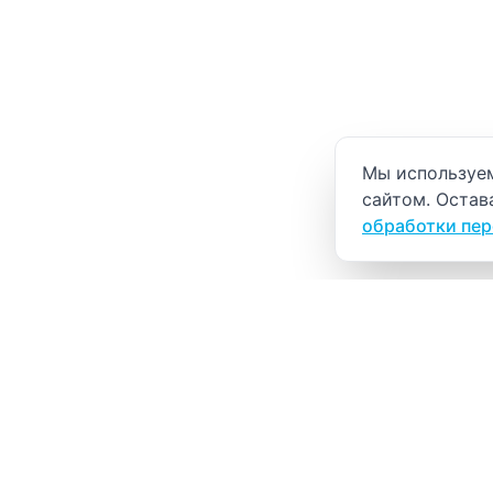
Уведомление о
Мы используем
сайтом. Остав
обработки пе
ВИТАЛАБ
Медицинский центр в Северске