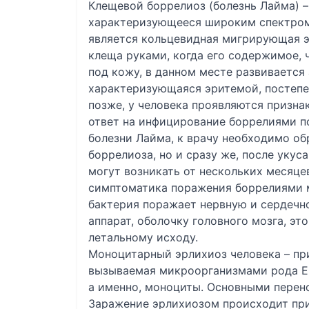
Клещевой боррелиоз (болезнь Лайма) –
характеризующееся широким спектром 
является кольцевидная мигрирующая э
клеща руками, когда его содержимое, 
под кожу, в данном месте развивается
характеризующаяся эритемой, постепе
позже, у человека проявляются призн
ответ на инфицирование боррелиями п
болезни Лайма, к врачу необходимо об
боррелиоза, но и сразу же, после укус
могут возникать от нескольких месяце
симптоматика поражения боррелиями 
бактерия поражает нервную и сердечн
аппарат, оболочку головного мозга, эт
летальному исходу.
Моноцитарный эрлихиоз человека – пр
вызываемая микроорганизмами рода Eh
а именно, моноциты. Основными перен
Заражение эрлихиозом происходит при