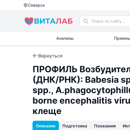
Северск
Анализы
Приемы
Вернуться
ПРОФИЛЬ Возбудител
(ДНК/РНК): Babesia spp.
spp., A.phagocytophillu
borne encephalitis vi
клеще
Описание
Подготовка
Показания
Ин