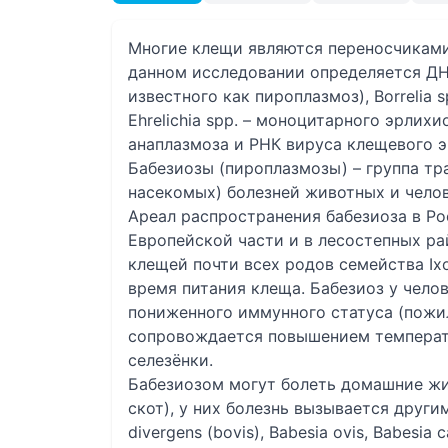
Многие клещи являются переносчиками
данном исследовании определяется ДНК
известного как пироплазмоз), Borrelia 
Ehrelichia spp. – моноцитарного эрлихи
анаплазмоза и РНК вируса клещевого э
Бабезиозы (пироплазмозы) – группа т
насекомых) болезней животных и чело
Ареал распространения бабезиоза в Ро
Европейской части и в лесостепных ра
клещей почти всех родов семейства Ix
время питания клеща. Бабезиоз у чело
пониженного иммунного статуса (пожил
сопровождается повышением температу
селезёнки.
Бабезиозом могут болеть домашние жи
скот), у них болезнь вызывается друг
divergens (bovis), Babesia ovis, Babesia c