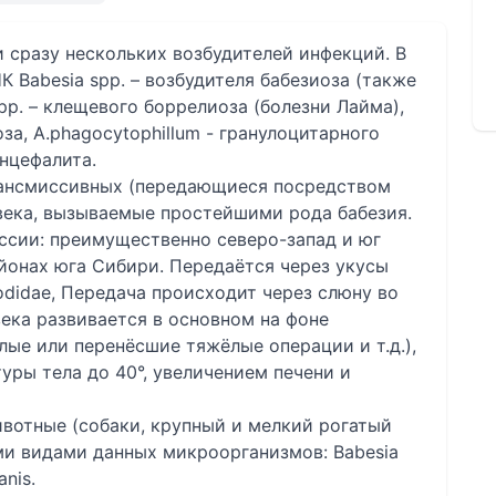
 сразу нескольких возбудителей инфекций. В
 Babesia spp. – возбудителя бабезиоза (также
spp. – клещевого боррелиоза (болезни Лайма),
оза, A.phagocytophillum - гранулоцитарного
нцефалита.
рансмиссивных (передающиеся посредством
века, вызываемые простейшими рода бабезия.
ссии: преимущественно северо-запад и юг
йонах юга Сибири. Передаётся через укусы
odidae, Передача происходит через слюну во
века развивается в основном на фоне
ые или перенёсшие тяжёлые операции и т.д.),
ры тела до 40°, увеличением печени и
вотные (собаки, крупный и мелкий рогатый
ими видами данных микроорганизмов: Babesia
anis.