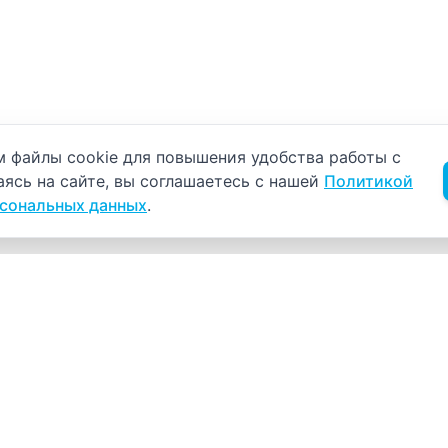
б использовании cookie
 файлы cookie для повышения удобства работы с
аясь на сайте, вы соглашаетесь с нашей
Политикой
рсональных данных
.
Навигация
К
Главная
К
С
Прайс-лист
+
Врачи
Пн
Акции