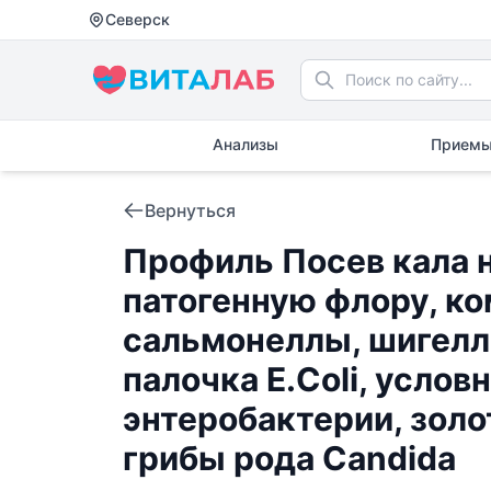
Северск
Анализы
Приемы
Вернуться
Профиль Посев кала н
патогенную флору, к
сальмонеллы, шигелл
палочка E.Coli, усло
энтеробактерии, зол
грибы рода Candida