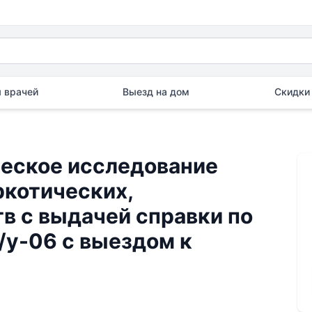
 врачей
Выезд на дом
Скидки 
еское исследование
ркотических,
в с выдачей справки по
у-06 с выездом к