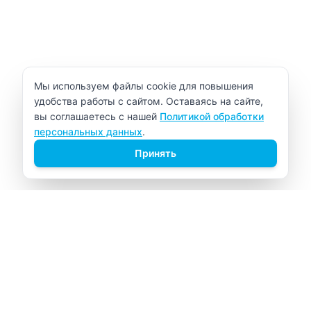
Уведомление об использовании cookie
Мы используем файлы cookie для повышения
удобства работы с сайтом. Оставаясь на сайте,
вы соглашаетесь с нашей
Политикой обработки
персональных данных
.
Принять
ВИТАЛАБ
Медицинский центр в Северске
Навигация