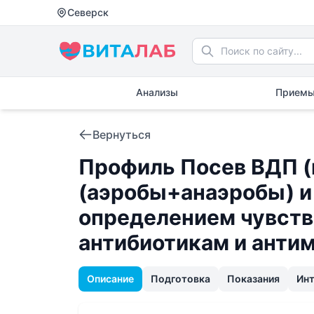
Северск
Анализы
Приемы
Вернуться
Профиль Посев ВДП (
(аэробы+анаэробы) и 
определением чувcтв
антибиотикам и анти
Описание
Подготовка
Показания
Ин