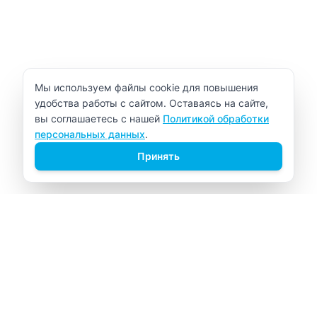
Уведомление об использовании cookie
Мы используем файлы cookie для повышения
удобства работы с сайтом. Оставаясь на сайте,
вы соглашаетесь с нашей
Политикой обработки
персональных данных
.
Принять
ВИТАЛАБ
Медицинский центр в Северске
Навигация