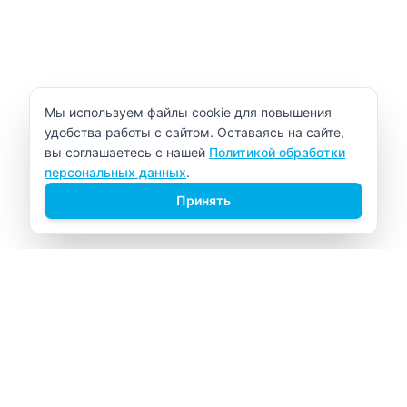
Уведомление об использовании cookie
Мы используем файлы cookie для повышения
удобства работы с сайтом. Оставаясь на сайте,
вы соглашаетесь с нашей
Политикой обработки
персональных данных
.
Принять
ВИТАЛАБ
Медицинский центр в Северске
Навигация