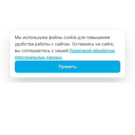
Уведомление об использовании cookie
Мы используем файлы cookie для повышения
удобства работы с сайтом. Оставаясь на сайте,
вы соглашаетесь с нашей
Политикой обработки
персональных данных
.
Принять
ВИТАЛАБ
Медицинский центр в Северске
Навигация