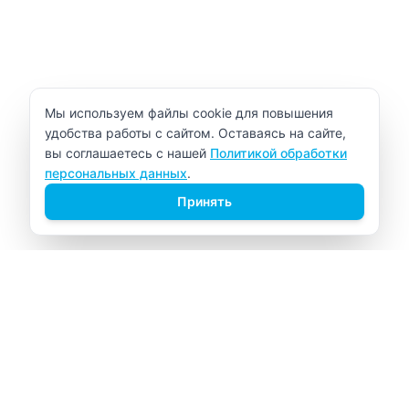
Уведомление об использовании cookie
Мы используем файлы cookie для повышения
удобства работы с сайтом. Оставаясь на сайте,
вы соглашаетесь с нашей
Политикой обработки
персональных данных
.
Принять
ВИТАЛАБ
Медицинский центр в Северске
Навигация